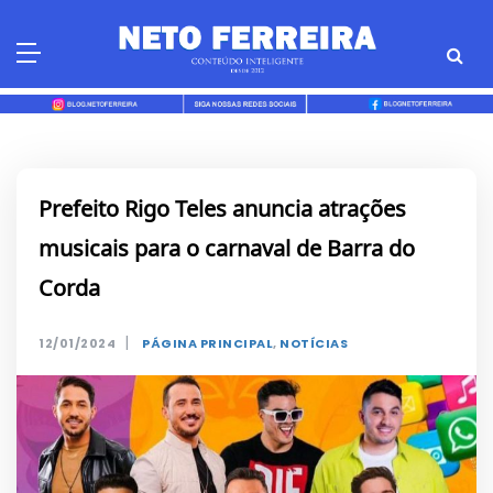
Skip
to
content
Prefeito Rigo Teles anuncia atrações
musicais para o carnaval de Barra do
Corda
|
12/01/2024
PÁGINA PRINCIPAL
,
NOTÍCIAS