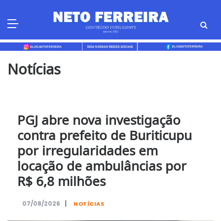
Skip
to
content
Notícias
PGJ abre nova investigação
contra prefeito de Buriticupu
por irregularidades em
locação de ambulâncias por
R$ 6,8 milhões
|
07/08/2026
NOTÍCIAS