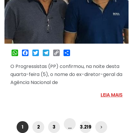
WhatsApp
Facebook
Twitter
Telegram
Copy
Share
Link
O Progressistas (PP) confirmou, na noite desta
quarta-feira (5), o nome do ex-diretor-geral da
Agência Nacional de
LEIA MAIS
1
2
3
…
3.219