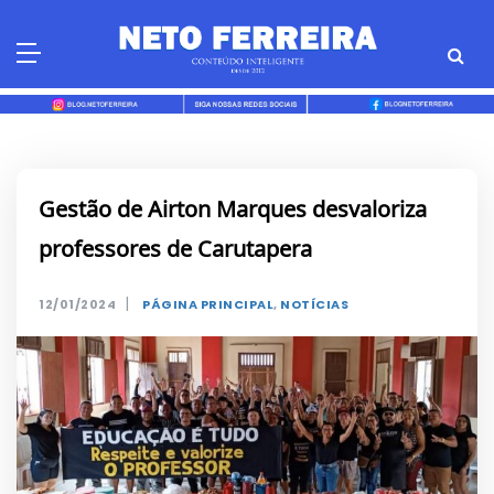
Skip
to
content
Gestão de Airton Marques desvaloriza
professores de Carutapera
|
12/01/2024
PÁGINA PRINCIPAL
,
NOTÍCIAS