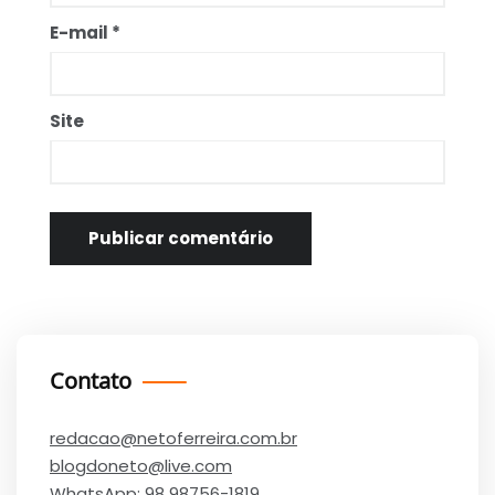
E-mail
*
Site
Contato
redacao@netoferreira.com.br
blogdoneto@live.com
WhatsApp:
98 98756-1819