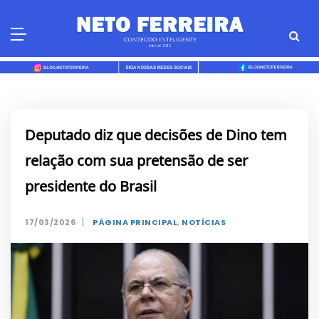
Skip
to
content
Deputado diz que decisões de Dino tem
relação com sua pretensão de ser
presidente do Brasil
|
17/03/2026
PÁGINA PRINCIPAL
,
NOTÍCIAS