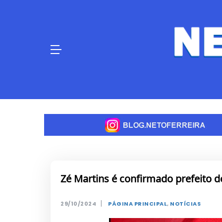
Skip
to
content
Zé Martins é confirmado prefeito
|
29/10/2024
PÁGINA PRINCIPAL
,
NOTÍCIAS