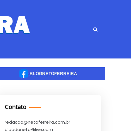
Contato
redacao@netoferreira.com.br
blogdoneto@live.com