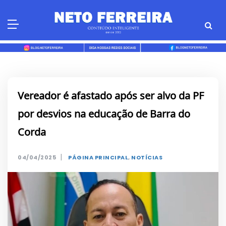
Skip
to
content
Vereador é afastado após ser alvo da PF
por desvios na educação de Barra do
Corda
|
04/04/2025
PÁGINA PRINCIPAL
,
NOTÍCIAS