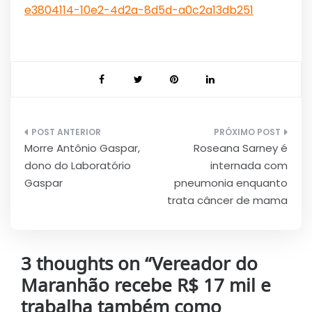
e3804114-10e2-4d2a-8d5d-a0c2a13db251
Navegação
Morre Antônio Gaspar,
Roseana Sarney é
de
dono do Laboratório
internada com
Post
Gaspar
pneumonia enquanto
trata câncer de mama
3 thoughts on “
Vereador do
Maranhão recebe R$ 17 mil e
trabalha também como