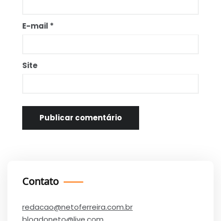
E-mail
*
Site
Contato
redacao@netoferreira.com.br
blogdoneto@live.com