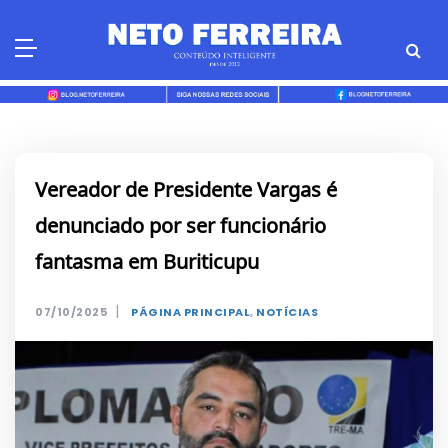
Skip
to
content
Vereador de Presidente Vargas é
denunciado por ser funcionário
fantasma em Buriticupu
|
07/10/2025
PÁGINA PRINCIPAL
,
NOTÍCIAS