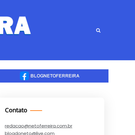
Contato
redacao@netoferreira.com.br
blogdoneto@live.com