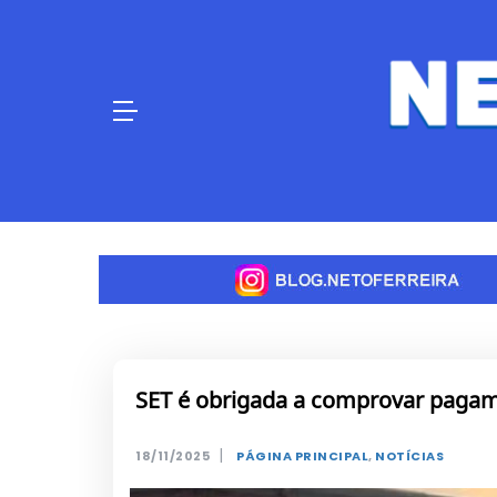
Skip
to
content
SET é obrigada a comprovar pagam
|
18/11/2025
PÁGINA PRINCIPAL
,
NOTÍCIAS