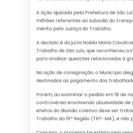
A ação ajuizada pela Prefeitura de São Lu
milhões referentes ao subsídio do transp
mérito pela Justiça do Trabalho.
A decisão é da juíza Noélia Maria Cavalcan
Trabalho de São Luís, que reconheceu a i
para analisar questões relacionadas à gr
Na ação de consignação, o Município ale
destinados ao pagamento dos trabalhado
Porém, ao examinar o pedido em 18 de no
controvérsia envolvendo abusividade de 
efeitos do dissídio coletivo deve ser tra
Trabalho da 16ª Região (TRT-MA), e não p
Com isso, o processo foi extinto sem reso