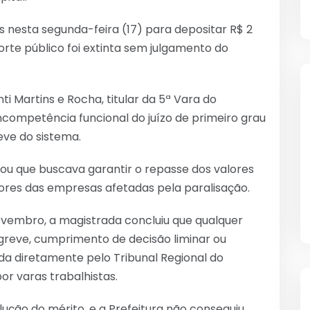
ís nesta segunda-feira (17) para depositar R$ 2
orte público foi extinta sem julgamento do
ti Martins e Rocha, titular da 5ª Vara do
ncompetência funcional do juízo de primeiro grau
eve do sistema.
gou que buscava garantir o repasse dos valores
res das empresas afetadas pela paralisação.
vembro, a magistrada concluiu que qualquer
greve, cumprimento de decisão liminar ou
tada diretamente pelo Tribunal Regional do
or varas trabalhistas.
lução do mérito, e a Prefeitura não conseguiu