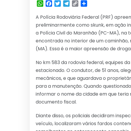
WhatsApp
Facebook
Twitter
Telegram
Copy
Share
Link
A Polícia Rodoviária Federal (PRF) apreen
preliminarmente como skunk, em ação int
a Polícia Civil do Maranhão (PC-MA), na ta
encontrada no interior de um caminhão, 
(MA). Essa é a maior apreensão de droga
No km 583 da rodovia federal, equipes 
estacionado. O condutor, de 51 anos, al
mecânicos, e que aguardava o proprietár
para a manutenção. Quando questionado 
informar o nome da cidade em que teria 
documento fiscal.
Diante disso, os policiais decidiram inspe
veículo, localizaram vários fardos conte