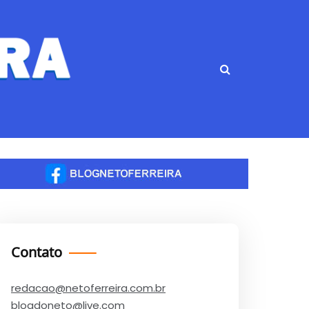
Contato
redacao@netoferreira.com.br
blogdoneto@live.com