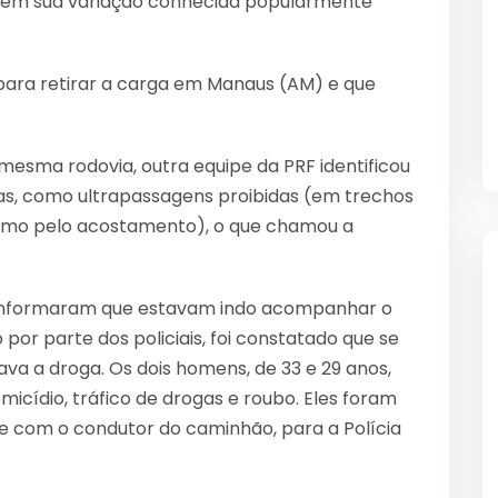
 em sua variação conhecida popularmente
para retirar a carga em Manaus (AM) e que
mesma rodovia, outra equipe da PRF identificou
as, como ultrapassagens proibidas (em trechos
mesmo pelo acostamento), o que chamou a
s informaram que estavam indo acompanhar o
por parte dos policiais, foi constatado que se
va a droga. Os dois homens, de 33 e 29 anos,
icídio, tráfico de drogas e roubo. Eles foram
e com o condutor do caminhão, para a Polícia