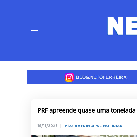
Skip
to
content
PRF apreende quase uma tonelada
|
19/11/2025
PÁGINA PRINCIPAL
,
NOTÍCIAS