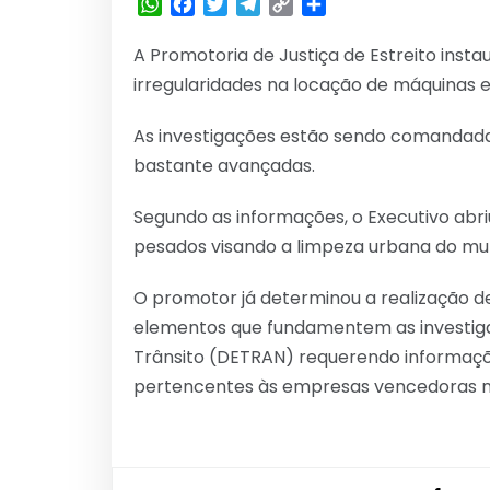
WhatsApp
Facebook
Twitter
Telegram
Copy
Share
Link
A Promotoria de Justiça de Estreito insta
irregularidades na locação de máquinas e
As investigações estão sendo comandada
bastante avançadas.
Segundo as informações, o Executivo abriu
pesados visando a limpeza urbana do mun
O promotor já determinou a realização de
elementos que fundamentem as investigaç
Trânsito (DETRAN) requerendo informaçõ
pertencentes às empresas vencedoras no