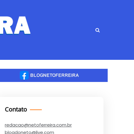
Contato
redacao@netoferreira.com.br
blogdoneto@live.com