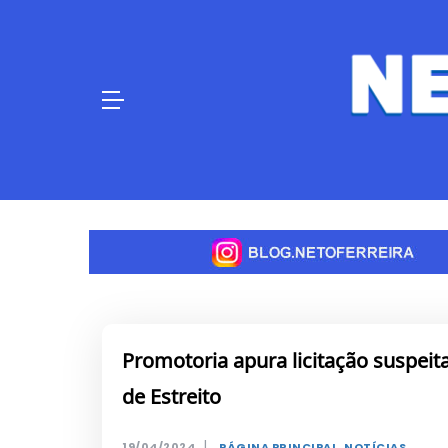
Skip
to
content
Promotoria apura licitação suspeit
de Estreito
|
19/04/2024
PÁGINA PRINCIPAL
,
NOTÍCIAS