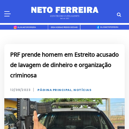
Skip
to
content
PRF prende homem em Estreito acusado
de lavagem de dinheiro e organização
criminosa
|
12/09/2023
PÁGINA PRINCIPAL
,
NOTÍCIAS