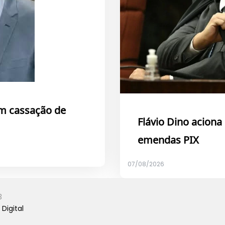
ém cassação de
Flávio Dino acion
emendas PIX
07/08/2026
3
Digital