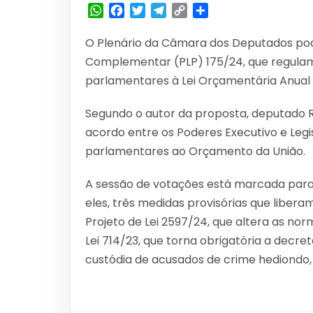
WhatsApp
Facebook
Twitter
Telegram
Copy
Share
Link
O Plenário da Câmara dos Deputados pode
Complementar (PLP) 175/24, que regula
parlamentares à Lei Orçamentária Anual 
Segundo o autor da proposta, deputado Ru
acordo entre os Poderes Executivo e Leg
parlamentares ao Orçamento da União.
A sessão de votações está marcada para a
eles, três medidas provisórias que liberam
Projeto de Lei 2597/24, que altera as nor
Lei 714/23, que torna obrigatória a decre
custódia de acusados de crime hediondo, 