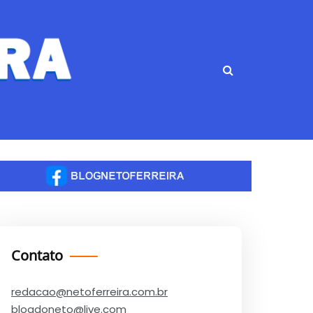
Contato
redacao@netoferreira.com.br
blogdoneto@live.com