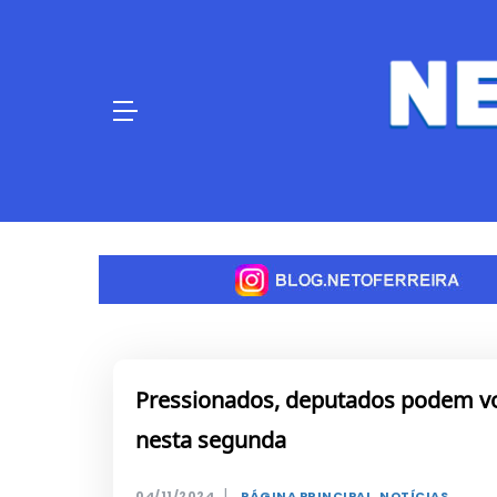
Skip
to
content
Pressionados, deputados podem vo
nesta segunda
|
04/11/2024
PÁGINA PRINCIPAL
,
NOTÍCIAS