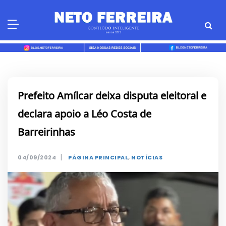
Skip
to
content
Prefeito Amílcar deixa disputa eleitoral e
declara apoio a Léo Costa de
Barreirinhas
|
04/09/2024
PÁGINA PRINCIPAL
,
NOTÍCIAS