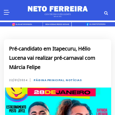
Skip
to
content
Pré-candidato em Itapecuru, Hélio
Lucena vai realizar pré-carnaval com
Márcia Felipe
|
22/01/2024
PÁGINA PRINCIPAL
,
NOTÍCIAS