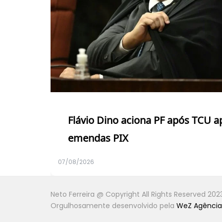
Flávio Dino aciona PF após TCU 
emendas PIX
07/08/2026
Neto Ferreira @ Copyright All Rights Reserved 202
Orgulhosamente desenvolvido pela
WeZ Agência 