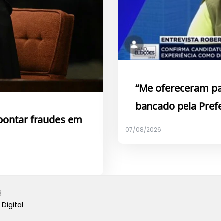
“Me ofereceram pa
bancado pela Prefe
apontar fraudes em
07/08/2026
3
Digital