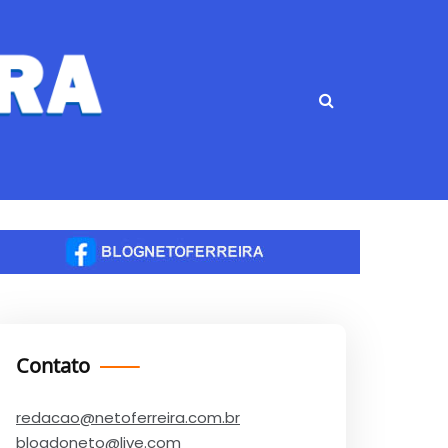
Contato
redacao@netoferreira.com.br
blogdoneto@live.com