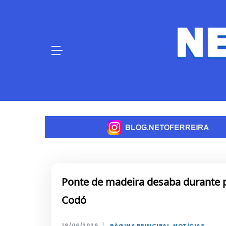
Skip
to
content
Ponte de madeira desaba durante 
Codó
|
18/06/2026
PÁGINA PRINCIPAL
,
NOTÍCIAS