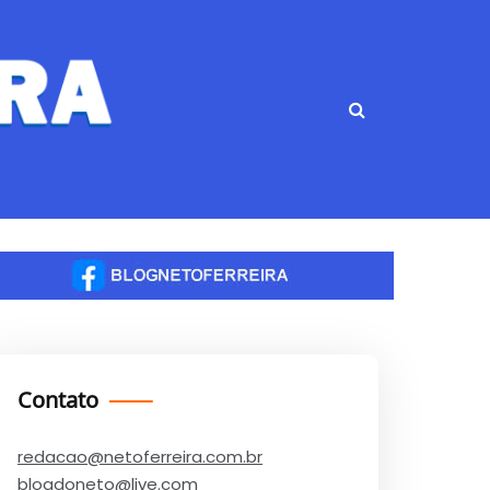
Contato
redacao@netoferreira.com.br
blogdoneto@live.com