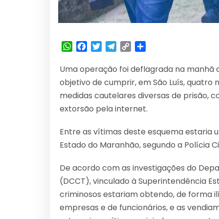
WhatsApp
Facebook
Twitter
Telegram
Copy
Share
Link
Uma operação foi deflagrada na manhã de
objetivo de cumprir, em São Luís, quatr
medidas cautelares diversas de prisão, c
extorsão pela internet.
Entre as vítimas deste esquema estaria
Estado do Maranhão, segundo a Polícia Civ
De acordo com as investigações do Dep
(DCCT), vinculado à Superintendência Esta
criminosos estariam obtendo, de forma il
empresas e de funcionários, e as vendia