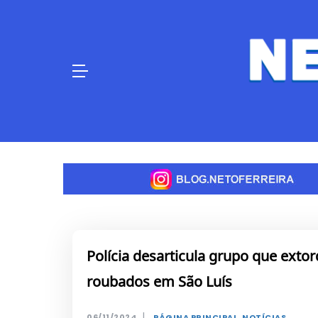
Skip
to
content
Polícia desarticula grupo que ext
roubados em São Luís
|
06/11/2024
PÁGINA PRINCIPAL
,
NOTÍCIAS