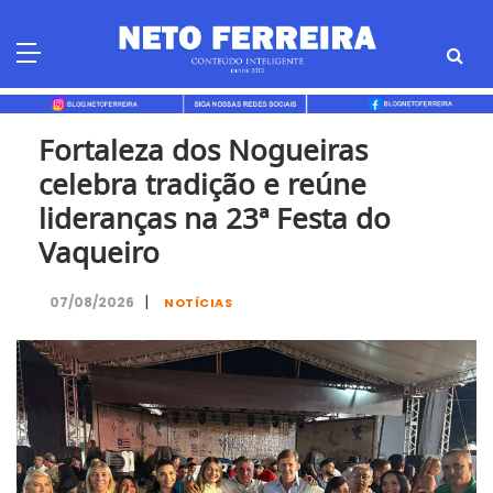
Skip
to
content
Fortaleza dos Nogueiras
celebra tradição e reúne
lideranças na 23ª Festa do
Vaqueiro
|
07/08/2026
NOTÍCIAS