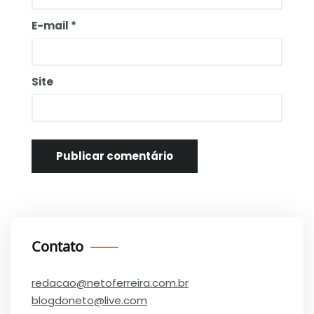
E-mail
*
Site
Contato
redacao@netoferreira.com.br
blogdoneto@live.com