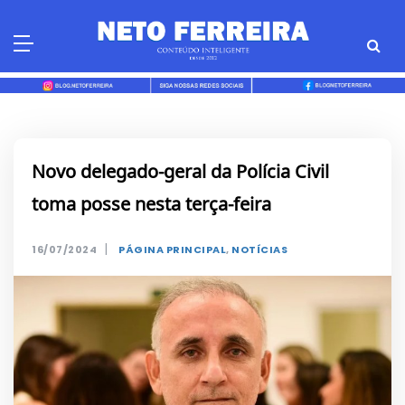
Skip
to
content
Novo delegado-geral da Polícia Civil
toma posse nesta terça-feira
|
16/07/2024
PÁGINA PRINCIPAL
,
NOTÍCIAS