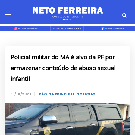
Skip
to
content
Policial militar do MA é alvo da PF por
armazenar conteúdo de abuso sexual
infantil
|
31/10/2024
PÁGINA PRINCIPAL
,
NOTÍCIAS