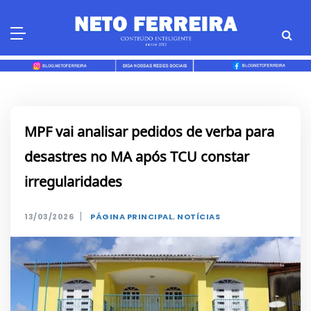
Skip
to
content
MPF vai analisar pedidos de verba para
desastres no MA após TCU constar
irregularidades
|
13/03/2026
PÁGINA PRINCIPAL
,
NOTÍCIAS