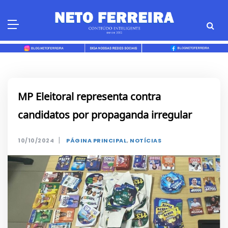
Skip
to
content
MP Eleitoral representa contra
candidatos por propaganda irregular
|
10/10/2024
PÁGINA PRINCIPAL
,
NOTÍCIAS