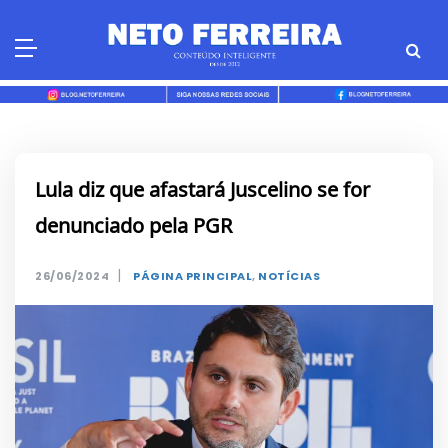
Skip
to
content
Lula diz que afastará Juscelino se for
denunciado pela PGR
|
26/06/2024
PÁGINA PRINCIPAL
,
NOTÍCIAS