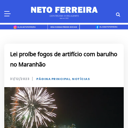
Skip
to
content
Lei proíbe fogos de artifício com barulho
no Maranhão
|
31/12/2023
PÁGINA PRINCIPAL
,
NOTÍCIAS