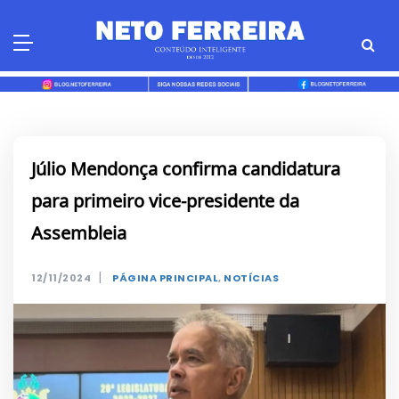
Skip
to
content
Júlio Mendonça confirma candidatura
para primeiro vice-presidente da
Assembleia
|
12/11/2024
PÁGINA PRINCIPAL
,
NOTÍCIAS