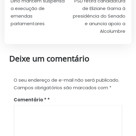
Dino mantém suspensa
PSD retira candidatura
de
a execução de
de Eliziane Gama à
Post
emendas
presidência do Senado
parlamentares
e anuncia apoio a
Alcolumbre
Deixe um comentário
O seu endereço de e-mail não será publicado.
Campos obrigatórios são marcados com
*
Comentário
*