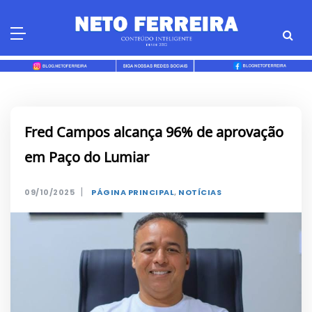
Skip
to
content
Fred Campos alcança 96% de aprovação
em Paço do Lumiar
|
09/10/2025
PÁGINA PRINCIPAL
,
NOTÍCIAS