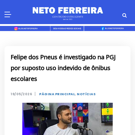
Skip
to
content
Felipe dos Pneus é investigado na PGJ
por suposto uso indevido de ônibus
escolares
|
19/05/2026
PÁGINA PRINCIPAL
,
NOTÍCIAS