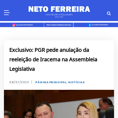
Skip
to
content
Exclusivo: PGR pede anulação da
reeleição de Iracema na Assembleia
Legislativa
|
08/07/2023
PÁGINA PRINCIPAL
,
NOTÍCIAS