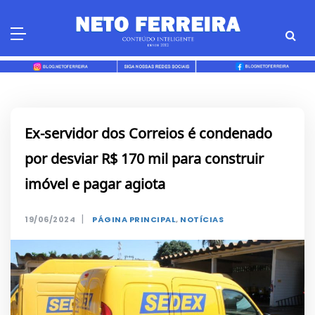
Skip
to
content
Ex-servidor dos Correios é condenado
por desviar R$ 170 mil para construir
imóvel e pagar agiota
|
19/06/2024
PÁGINA PRINCIPAL
,
NOTÍCIAS