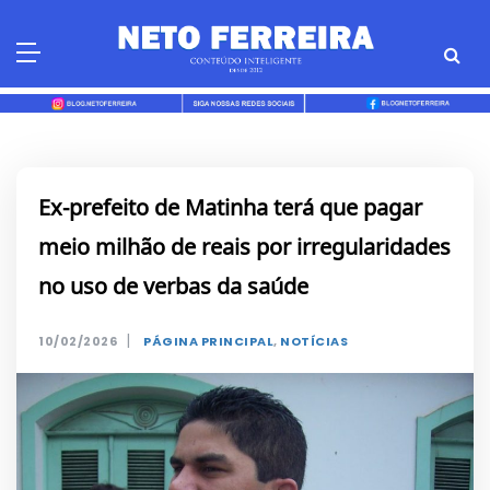
Skip
to
content
Ex-prefeito de Matinha terá que pagar
meio milhão de reais por irregularidades
no uso de verbas da saúde
|
10/02/2026
PÁGINA PRINCIPAL
,
NOTÍCIAS