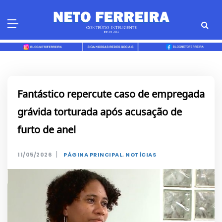
Skip
to
content
Fantástico repercute caso de empregada
grávida torturada após acusação de
furto de anel
|
11/05/2026
PÁGINA PRINCIPAL
,
NOTÍCIAS