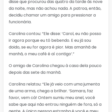
disse que procurou das quatro da tarde às nove
da noite, mas não achou nada. A patroa, então,
decidiu chamar um amigo para pressionar a
funcionária.
Carolina contou: “Ele disse: ‘Carol, eu não posso
ir agora porque eu tô bebendo. E eu já sou
doido, se eu for agora é pior. Mas amanhã de
manhã, o meu café é aí contigo’.”
O amigo de Carolina chegou à casa dela pouco
depois das sete da manhã.
Carolina relatou: “Ele já veio com uma jumenta
de uma arma, chega a brilhar. ‘Samara, faz
favor, vem cá! Ontem sumiu meu anel, você
sabe que aqui não entrou ninguém de fora, só a
gente. A única pessoa estranha é você e meu