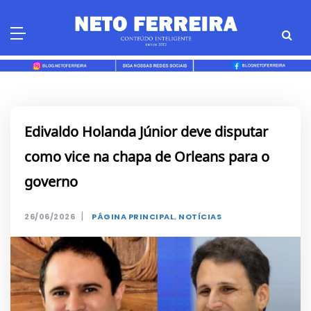
Skip
to
content
Edivaldo Holanda Júnior deve disputar
como vice na chapa de Orleans para o
governo
|
26/06/2026
PÁGINA PRINCIPAL
,
NOTÍCIAS