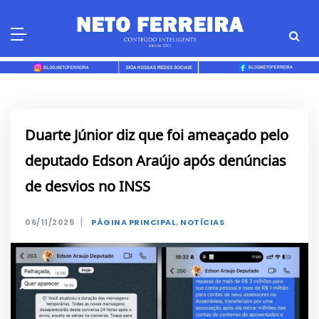
Skip
to
content
Duarte Júnior diz que foi ameaçado pelo
deputado Edson Araújo após denúncias
de desvios no INSS
|
06/11/2025
PÁGINA PRINCIPAL
,
NOTÍCIAS