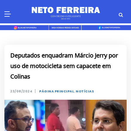
Skip
to
content
Deputados enquadram Márcio Jerry por
uso de motocicleta sem capacete em
Colinas
|
23/08/2024
PÁGINA PRINCIPAL
,
NOTÍCIAS