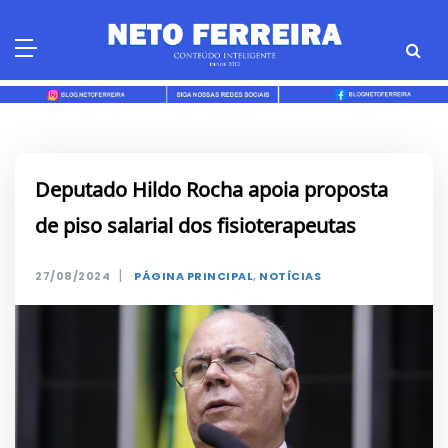
Skip
to
content
Deputado Hildo Rocha apoia proposta
de piso salarial dos fisioterapeutas
|
27/08/2024
PÁGINA PRINCIPAL
,
NOTÍCIAS