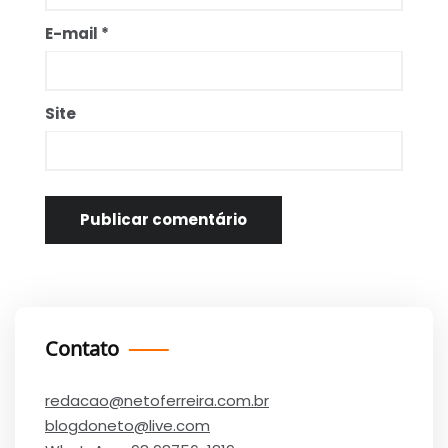
E-mail
*
Site
Contato
redacao@netoferreira.com.br
blogdoneto@live.com