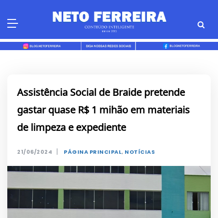
Skip
to
content
Assistência Social de Braide pretende
gastar quase R$ 1 mihão em materiais
de limpeza e expediente
|
21/06/2024
PÁGINA PRINCIPAL
,
NOTÍCIAS