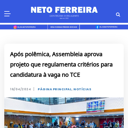
Skip
to
content
Após polêmica, Assembleia aprova
projeto que regulamenta critérios para
candidatura à vaga no TCE
|
16/04/2024
PÁGINA PRINCIPAL
,
NOTÍCIAS