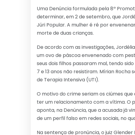
Link
Uma Denúncia formulada pela 8ª Promotori
determinar, em 2 de setembro, que Jordél
Júri Popular. A mulher é ré por envenenar
morte de duas crianças.
De acordo com as investigações, Jordélia
um ovo de páscoa envenenado com pestic
seus dois filhos passaram mal, tendo sido 
7 e 13 anos não resistiram. Mírian Rocha
de Terapia Intensiva (UTI).
O motivo do crime seriam os ciúmes que 
ter um relacionamento com a vítima. O p
aponta, na Denúncia, que a acusada já v
de um perfil falso em redes sociais, no q
Na sentença de pronúncia, o juiz Glender