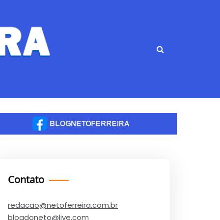
Contato
redacao@netoferreira.com.br
blogdoneto@live.com