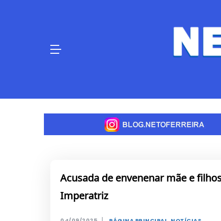
Skip
to
content
Acusada de envenenar mãe e filhos
Imperatriz
|
04/09/2025
PÁGINA PRINCIPAL
,
NOTÍCIAS