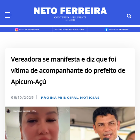
Skip
to
content
Vereadora se manifesta e diz que foi
vítima de acompanhante do prefeito de
Apicum-Açú
|
06/10/2025
PÁGINA PRINCIPAL
,
NOTÍCIAS