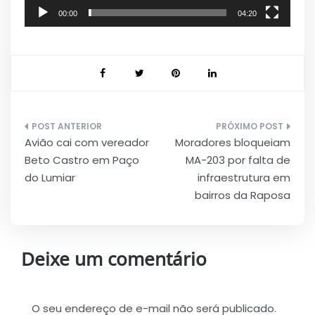
00:00
04:20
Navegação
Avião cai com vereador
Moradores bloqueiam
de
Beto Castro em Paço
MA-203 por falta de
Post
do Lumiar
infraestrutura em
bairros da Raposa
Deixe um comentário
O seu endereço de e-mail não será publicado.