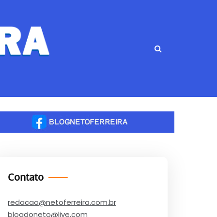
Contato
redacao@netoferreira.com.br
blogdoneto@live.com