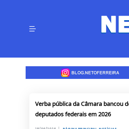
Skip
to
content
Verba pública da Câmara bancou de
deputados federais em 2026
|
18/06/2026
PÁGINA PRINCIPAL
,
NOTÍCIAS