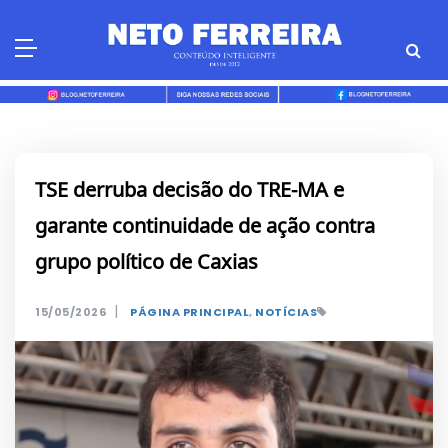
Skip
to
content
TSE derruba decisão do TRE-MA e
garante continuidade de ação contra
grupo político de Caxias
|
15/05/2026
PÁGINA PRINCIPAL
,
NOTÍCIAS