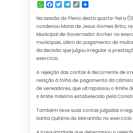
WhatsApp
Facebook
Twitter
Telegram
Copy
Share
Link
Na sessão do Pleno desta quarta-feira (1
condenou Maria de Jesus Gomes Brito, r
Municipal de Governador Archer no exercíc
municipais, além do pagamento de multa n
da decisão que julgou irregular a presta
exercício.
A rejeição das contas é decorrente de i
relação à folha de pagamento da câmara 
de vereadores, que ultrapassou o limite d
o limite máximo estabelecido pela Consti
Também teve suas contas julgadas irregu
Santa Quitéria do Maranhão no exercício
A irregularidade que determinou a rejeiç