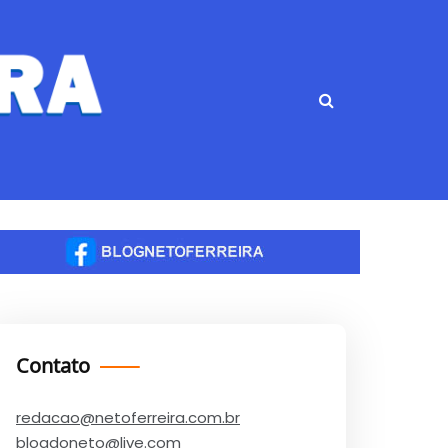
Contato
redacao@netoferreira.com.br
blogdoneto@live.com