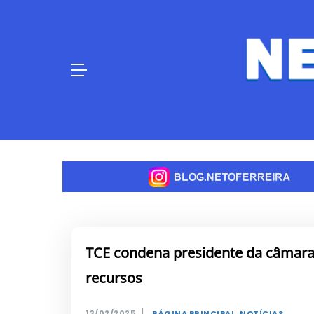
Skip
to
content
TCE condena presidente da câmara
recursos
|
13/02/2025
PÁGINA PRINCIPAL
,
NOTÍCIAS