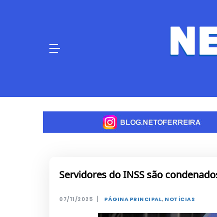
Skip
to
content
Servidores do INSS são condenado
|
07/11/2025
PÁGINA PRINCIPAL
,
NOTÍCIAS