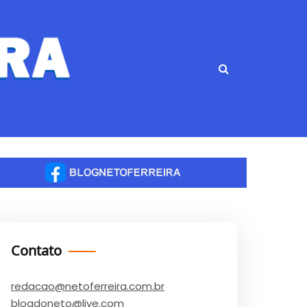
Contato
redacao@netoferreira.com.br
blogdoneto@live.com