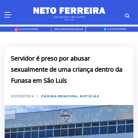
Skip
to
content
Servidor é preso por abusar
sexualmente de uma criança dentro da
Funasa em São Luís
|
03/09/2024
PÁGINA PRINCIPAL
,
NOTÍCIAS