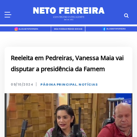
Skip
to
content
Reeleita em Pedreiras, Vanessa Maia vai
disputar a presidência da Famem
|
09/10/2024
PÁGINA PRINCIPAL
,
NOTÍCIAS