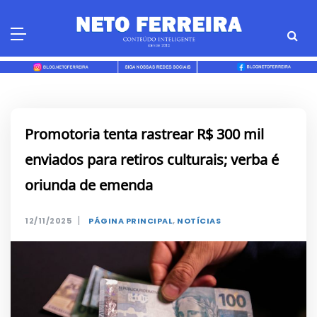
Skip
to
content
Promotoria tenta rastrear R$ 300 mil
enviados para retiros culturais; verba é
oriunda de emenda
|
12/11/2025
PÁGINA PRINCIPAL
,
NOTÍCIAS