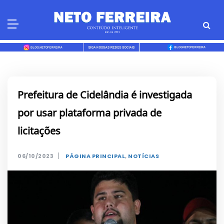
Skip
to
content
Prefeitura de Cidelândia é investigada
por usar plataforma privada de
licitações
|
06/10/2023
PÁGINA PRINCIPAL
,
NOTÍCIAS