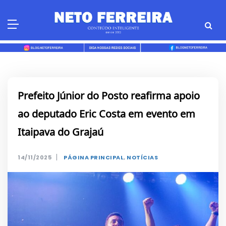
Skip
to
content
Prefeito Júnior do Posto reafirma apoio
ao deputado Eric Costa em evento em
Itaipava do Grajaú
|
14/11/2025
PÁGINA PRINCIPAL
,
NOTÍCIAS