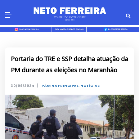
Skip
to
content
Portaria do TRE e SSP detalha atuação da
PM durante as eleições no Maranhão
|
30/09/2024
PÁGINA PRINCIPAL
,
NOTÍCIAS